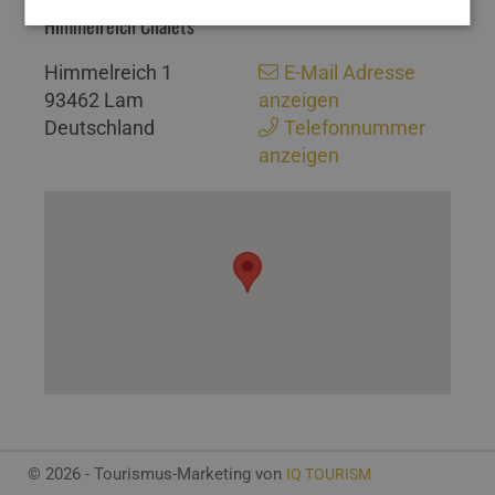
Himmelreich Chalets
Himmelreich 1
E-Mail Adresse
93462 Lam
anzeigen
Deutschland
Telefonnummer
anzeigen
© 2026 - Tourismus-Marketing von
IQ TOURISM