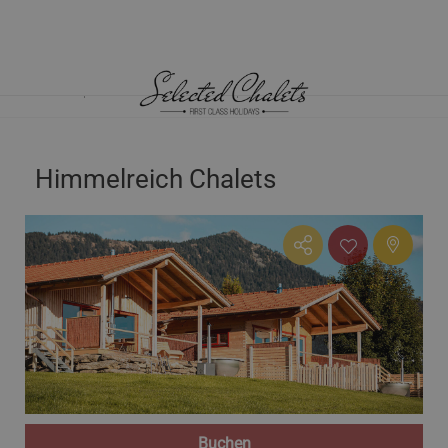
HOME
CHALETS DEUTSCHLAND
HIMMELREICH CHALETS
Himmelreich Chalets
Buchen