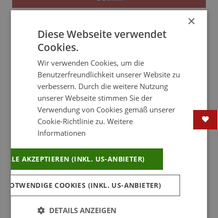
×
Anfragen
Diese Webseite verwendet
Cookies.
Webseite
Wir verwenden Cookies, um die
MENÜ
Benutzerfreundlichkeit unserer Website zu
verbessern. Durch die weitere Nutzung
unserer Webseite stimmen Sie der
Verwendung von Cookies gemäß unserer
Himmelreich Chalets - Anreise zu den
Cookie-Richtlinie zu.
Weitere
Informationen
Luxus-Chalets in Lam in Bayern
Die Himmelreich Chalets befinden sich in der
ALLE AKZEPTIEREN (INKL. US-ANBIETER)
Ferienregion Lamer Winkel im Bayern Wald.
Dank dem Routenplaner sowie der Karte
 NOTWENDIGE COOKIES (INKL. US-ANBIETER)
findet sie garantiert den schnellsten Weg zu
Ihrem Urlaubsdomizil!
DETAILS ANZEIGEN