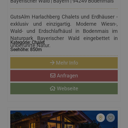
Bayerischer Wald | Bayern | 94249 Bodenmais
GutsAlm Harlachberg Chalets und Erdhäuser -
exklusiv und einzigartig. Moderne Wiesn-,
Wald- und Erdschlafhäusl in Bodenmais im
Naturpark Bayerischer Wald eingebettet in
Kategorie:
Chalet
unberührte Natur.
Seehöhe:
850m
Mehr Info
Anfragen
Webseite