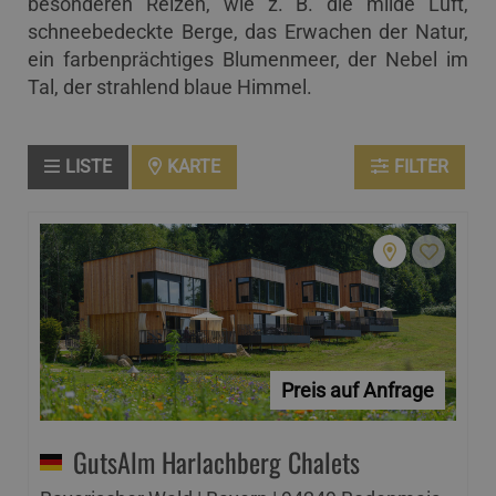
besonderen Reizen, wie z. B. die milde Luft,
schneebedeckte Berge, das Erwachen der Natur,
ein farbenprächtiges Blumenmeer, der Nebel im
Tal, der strahlend blaue Himmel.
LISTE
KARTE
FILTER
Preis auf Anfrage
GutsAlm Harlachberg Chalets