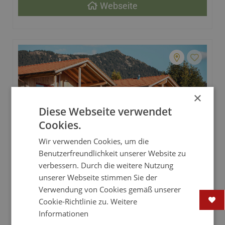
Webseite
×
Diese Webseite verwendet
ab € 277,00 / Chalet / Nacht
Cookies.
Wir verwenden Cookies, um die
Himmelreich Chalets
Benutzerfreundlichkeit unserer Website zu
verbessern. Durch die weitere Nutzung
Bayern | Bayerischer Wald | 93462 Lam
unserer Webseite stimmen Sie der
Verwendung von Cookies gemäß unserer
Die Himmelreich Chalets in Lam sind perfekt
Cookie-Richtlinie zu.
Weitere
geeignet für Ihren Kuschelurlaub sowie
Informationen
Aktivurlaub ohne Kinder in Bayern. Nachhaltig