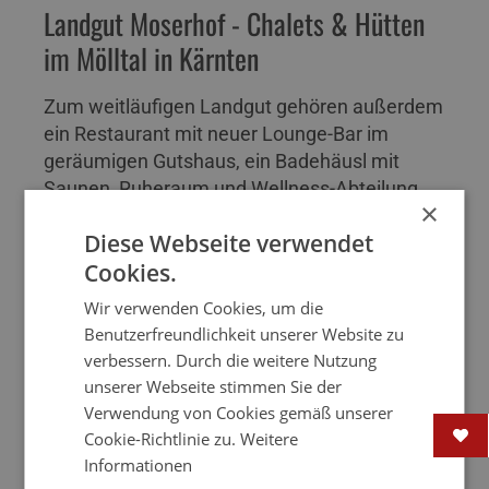
Landgut Moserhof - Chalets & Hütten
im Mölltal in Kärnten
Rauchen verboten
18000 m
12000 km
Zum weitläufigen Landgut gehören außerdem
ein Restaurant mit neuer Lounge-Bar im
WLAN
Hotpot
Feuerstelle
geräumigen Gutshaus, ein Badehäusl mit
Saunen, Ruheraum und Wellness-Abteilung,
×
ein Naturbadeteich, ein lebendiger Bio-
Halbpension
Frühstück
100 km
Diese Webseite verwendet
Bauernhof und ein Reitstall. Chalets im Dorf -
Cookies.
Hüttenurlaub im Chaletdorf Sechs Holzhäuser
WEITERLESEN....
im tradit
Wir verwenden Cookies, um die
4 km
12 km
1 km
Benutzerfreundlichkeit unserer Website zu
verbessern. Durch die weitere Nutzung
unserer Webseite stimmen Sie der
10 km
Verwendung von Cookies gemäß unserer
Cookie-Richtlinie zu.
Weitere
Informationen