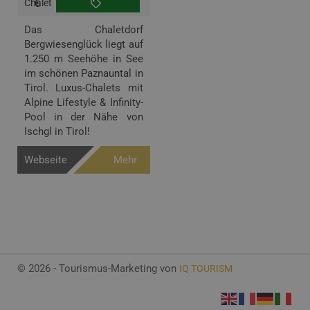
Chalet
€
Angebote
€
Das Chaletdorf
Bergwiesenglück liegt auf
1.250 m Seehöhe in See
im schönen Paznauntal in
Tirol. Luxus-Chalets mit
Alpine Lifestyle & Infinity-
Pool in der Nähe von
Ischgl in Tirol!
Webseite
Mehr
Info
© 2026 - Tourismus-Marketing von
IQ TOURISM