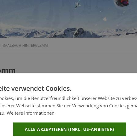
SAALBACH-HINTERGLEMM
lemm
d modernsten Liftanlagen ist die Skiregion ideal für einen unverg
ite verwendet Cookies.
 400 km langen Wanderwege und Bikerouten bieten die perfekten 
okies, um die Benutzerfreundlichkeit unserer Website zu verbes
tten entlang der Wander- und Bikewege bieten zudem regionale Kös
unserer Webseite stimmen Sie der Verwendung von Cookies gem
 zu.
Weitere Informationen
rlaub im Salzburger Land
ALLE AKZEPTIEREN (INKL. US-ANBIETER)