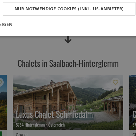
n Saalbach-Hinterglemm bietet ein umfangreiches Angebot an spor
NUR NOTWENDIGE COOKIES (INKL. US-ANBIETER)
t. Hier übertrifft eine Attraktion die andere und kein Urlaubs
tiongeladenen Skispaß im vielfältigen Skicircus – Die Möglichkeit
EIGEN
s und Almhütten im wunderschönen Saalbach-Hinterglemm inmitten d
Chalets in Saalbach-Hinterglemm
Luxus Chalet Schmiedalm
C
5754 Hinterglemm • Österreich
57
Chalet
C