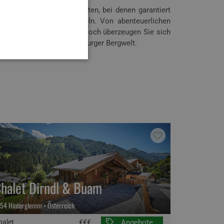
tlichen Freizeitaktivitäten, bei denen garantiert
tag wird den anderen ähneln. Von abenteuerlichen
en sind schier unendlich. Doch überzeugen Sie sich
er atemberaubenden Salzburger Bergwelt.
halet Dirndl & Buam
54 Hinterglemm • Österreich
halet
€€€
Angebote