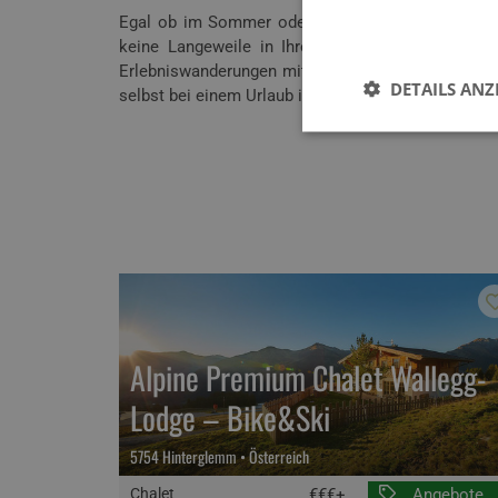
Egal ob im Sommer oder Winter – Die Urlaubsregio
keine Langeweile in Ihren Chalet-Urlaub aufkomm
Erlebniswanderungen mit der Familie bis hin zu ac
DETAILS ANZ
selbst bei einem Urlaub in den luxuriösen Chalet
Alpine Premium Chalet Wallegg-
Lodge – Bike&Ski
5754 Hinterglemm • Österreich
Chalet
€€€+
Angebote