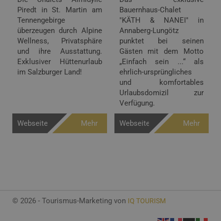
Piredt in St. Martin am
Bauernhaus-Chalet
Tennengebirge
"KÄTH & NANEI" in
überzeugen durch Alpine
Annaberg-Lungötz
Wellness, Privatsphäre
punktet bei seinen
und ihre Ausstattung.
Gästen mit dem Motto
Exklusiver Hüttenurlaub
„Einfach sein ...“ als
im Salzburger Land!
ehrlich-ursprüngliches
und komfortables
Urlaubsdomizil zur
Verfügung.
Webseite
Mehr
Webseite
Mehr
Info
Info
© 2026 - Tourismus-Marketing von
IQ TOURISM