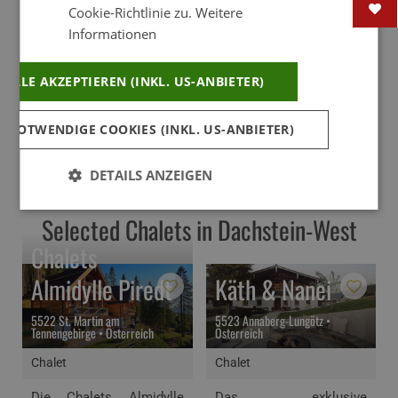
einzigartigen Chalets, Hütten und Lodges der Destination
Cookie-Richtlinie zu.
Weitere
laden zum Entspannen ein. Hier können Sie neue Kräfte für
Informationen
den Alltag schöpfen und den erstklassigen Wohnkomfort,
sowie die moderne Einrichtung auf höchster Qualität
ALLE AKZEPTIEREN (INKL. US-ANBIETER)
genießen. Erleben Sie die Vielseitigkeit und einen Urlaub
voller Abwechslung und Erholung im Urlaubsdomizil
Dachstein-West im Salzburger Land.
 NOTWENDIGE COOKIES (INKL. US-ANBIETER)
DETAILS ANZEIGEN
Selected Chalets in Dachstein-West
Chalets
Almidylle Piredt
Käth & Nanei
5522 St. Martin am
5523 Annaberg-Lungötz •
Tennengebirge • Österreich
Österreich
Chalet
Chalet
Die Chalets Almidylle
Das exklusive