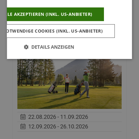
4 ÜN für 2 Personen ab
€ 1.058,00
ALLE AKZEPTIEREN (INKL. US-ANBIETER)
Mehr Info
Anfragen
 NOTWENDIGE COOKIES (INKL. US-ANBIETER)
DETAILS ANZEIGEN
22.08.2026 - 11.09.2026
12.09.2026 - 26.10.2026