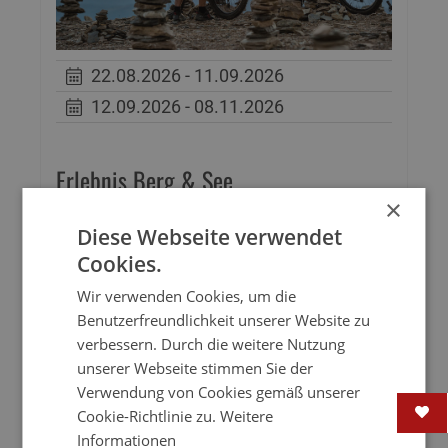
22.08.2026 - 11.09.2026
12.09.2026 - 08.11.2026
Erlebnis Berg & See
×
Erleben Sie die perfekte Kombination aus
Diese Webseite verwendet
majestätischen Bergpanoramen und
Cookies.
klaren Bergseen. Entdecken Sie die
Wir verwenden Cookies, um die
Kärntner Nockberge bei
Benutzerfreundlichkeit unserer Website zu
abwechslungsreichen Wanderungen und
verbessern. Durch die weitere Nutzung
Bike-Touren und genießen Sie die Ruhe
unserer Webseite stimmen Sie der
der Natur, die frische Bergluft sowie
Verwendung von Cookies gemäß unserer
unvergessliche Ausblicke, die Körper und
Cookie-Richtlinie zu.
Weitere
Geist beleben.
Informationen