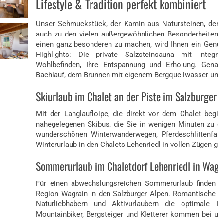
Lifestyle & Tradition perfekt kombiniert
Unser Schmuckstück, der Kamin aus Natursteinen, der 
auch zu den vielen außergewöhnlichen Besonderheiten
einen ganz besonderen zu machen, wird Ihnen ein Genu
Highlights: Die private Salzsteinsauna mit integr
Wohlbefinden, Ihre Entspannung und Erholung. Gen
Bachlauf, dem Brunnen mit eigenem Bergquellwasser u
Skiurlaub im Chalet an der Piste im Salzburger
Mit der Langlaufloipe, die direkt vor dem Chalet beg
nahegelegenen Skibus, die Sie in wenigen Minuten zu
wunderschönen Winterwanderwegen, Pferdeschlittenfa
Winterurlaub in den Chalets Lehenriedl in vollen Zügen 
Sommerurlaub im Chaletdorf Lehenriedl in Wag
Für einen abwechslungsreichen Sommerurlaub finden S
Region Wagrain in den Salzburger Alpen. Romantische
Naturliebhabern und Aktivurlaubern die optimale
Mountainbiker, Bergsteiger und Kletterer kommen bei un