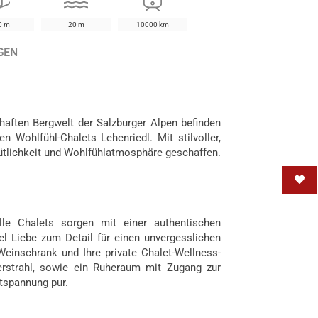
0 m
20 m
10000 km
GEN
stück
Selbstversorger
68 km
aften Bergwelt der Salzburger Alpen befinden
ten Wohlfühl-Chalets Lehenriedl. Mit stilvoller,
 km
0.3 km
0.3 km
ütlichkeit und Wohlfühlatmosphäre geschaffen.
Alle Chalets sorgen mit einer authentischen
el Liebe zum Detail für einen unvergesslichen
einschrank und Ihre private Chalet-Wellness-
rstrahl, sowie ein Ruheraum mit Zugang zur
tspannung pur.