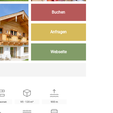
Buchen
Anfragen
Webseite
rsonen
95 - 120 m²
900 m