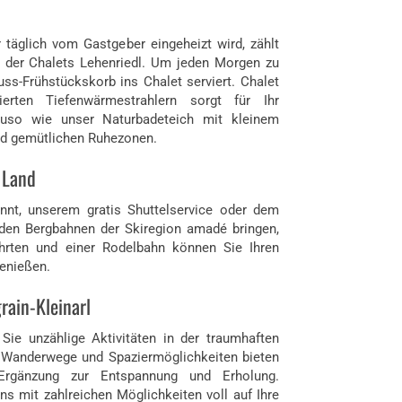
täglich vom Gastgeber eingeheizt wird, zählt
 der Chalets Lehenriedl. Um jeden Morgen zu
ss-Frühstückskorb ins Chalet serviert. Chalet
ierten Tiefenwärmestrahlern sorgt für Ihr
auso wie unser Naturbadeteich mit kleinem
nd gemütlichen Ruhezonen.
 Land
innt, unserem gratis Shuttelservice oder dem
 den Bergbahnen der Skiregion amadé bringen,
hrten und einer Rodelbahn können Sie Ihren
genießen.
rain-Kleinarl
ie unzählige Aktivitäten in der traumhaften
 Wanderwege und Spaziermöglichkeiten bieten
 Ergänzung zur Entspannung und Erholung.
s mit zahlreichen Möglichkeiten voll auf Ihre