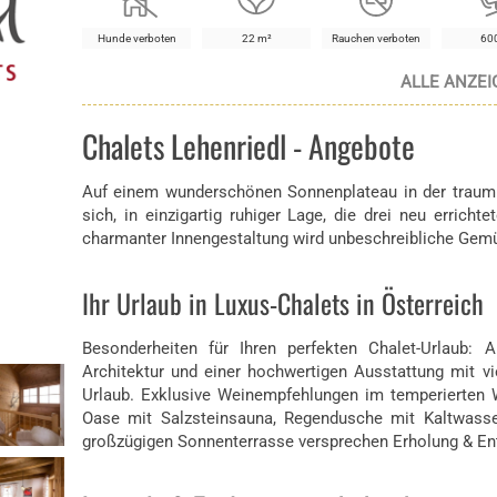
Hunde verboten
22 m²
Rauchen verboten
60
ALLE ANZEI
WLAN
Feuerstelle
Sauna
Früh
Chalets Lehenriedl - Angebote
Auf einem wunderschönen Sonnenplateau in der traumh
sich, in einzigartig ruhiger Lage, die drei neu errichte
0.3 km
12 km
Shuttle-Service
0.5
charmanter Innengestaltung wird unbeschreibliche Gem
Ihr Urlaub in Luxus-Chalets in Österreich
Besonderheiten für Ihren perfekten Chalet-Urlaub: 
Architektur und einer hochwertigen Ausstattung mit vi
Urlaub. Exklusive Weinempfehlungen im temperierten W
Oase mit Salzsteinsauna, Regendusche mit Kaltwasse
großzügigen Sonnenterrasse versprechen Erholung & En