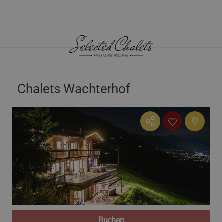
HOME
CHALETS ÖSTERREICH
TIROL
CHALETS WACHTERHOF
Chalets Wachterhof
Buchen