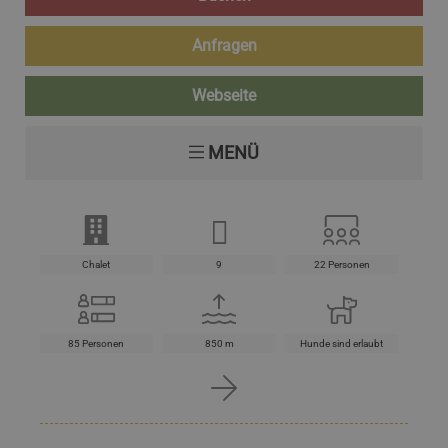
Anfragen
Webseite
MENÜ
Chalet
9
22 Personen
85 Personen
850 m
Hunde sind erlaubt
40 m²
Rauchen verboten
5 m