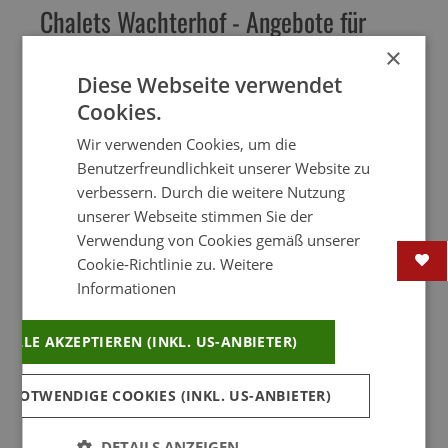
Chalets Wachterhof - Angebote für
Ihren Urlaub im Hochzillertal
×
2000 km
WLAN
Hotpot
Diese Webseite verwendet
In den Bergen gelegen und umgeben von
Cookies.
wunderschöner Natur liegen die Chalets &
Feuerstelle
Sauna
Babyfreundlich
Wir verwenden Cookies, um die
Apartments Wachterhof. Die in traditioneller
Benutzerfreundlichkeit unserer Website zu
Bauweise errichteten Premium-Chalets
verbessern. Durch die weitere Nutzung
wurden vorwiegend aus von früher erhaltenen
unserer Webseite stimmen Sie der
Frühstück
Selbstversorger
Frühstücksservice
Materialien geschaffen und passen mit der
Verwendung von Cookies gemäß unserer
geschmackvollen Architektur perfekt ins
Cookie-Richtlinie zu.
Weitere
WEITERLESEN....
Landschaftsbi
Informationen
54 km
2 km
5 km
ALLE AKZEPTIEREN (INKL. US-ANBIETER)
Shuttle-Service
2 km
0.1 km
 NOTWENDIGE COOKIES (INKL. US-ANBIETER)
DETAILS ANZEIGEN