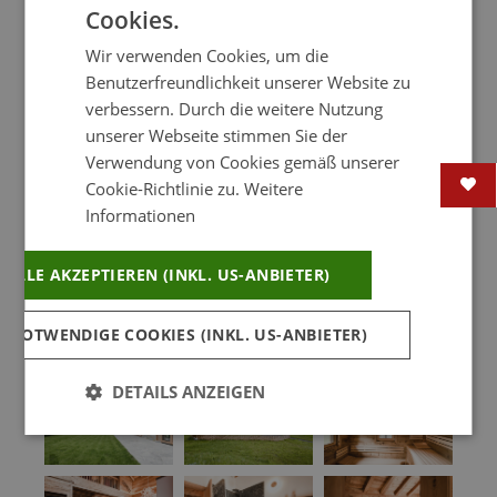
Cookies.
Alpenchalet Rauris - Auszeit im Luxus-
Wir verwenden Cookies, um die
Chalet im Raurisertal
Benutzerfreundlichkeit unserer Website zu
WLAN
Hotpot
Feuerstelle
verbessern. Durch die weitere Nutzung
Sich vom Alltag lösen. Mit nichts rundherum
unserer Webseite stimmen Sie der
als der puren Natur und einer beruhigenden
Verwendung von Cookies gemäß unserer
Sauna
Babyfreundlich
Selbstversorger
Stille, untermalt vom Vogelchor mit
Cookie-Richtlinie zu.
Weitere
Informationen
Waldkäuzchen-Solo. Vollkommen für sich
sein. Der einzige Besuch kommt höchstens
80 km
6.5 km
30 km
von den Rehen vor dem Zaun. Den wahren
ALLE AKZEPTIEREN (INKL. US-ANBIETER)
Luxus schätzen. Mit einem Blick in den
WEITERLESEN....
Tausend-Sterne-Himm
 NOTWENDIGE COOKIES (INKL. US-ANBIETER)
6.5 km
6.5 km
6.5 km
DETAILS ANZEIGEN