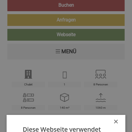
Buchen
Anfragen
Webseite
MENÜ
Chalet
1
8 Personen
8 Personen
140 m²
1060 m
×
Diese Webseite verwendet
Hunde sind erlaubt
Raucherbereiche
18000 km