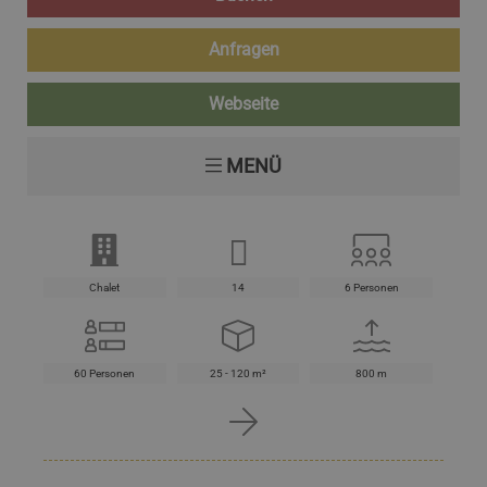
Anfragen
Webseite
MENÜ
Chalet
14
6 Personen
60 Personen
25 - 120 m²
800 m
Hunde sind erlaubt
Restaurant
Raucherbereiche