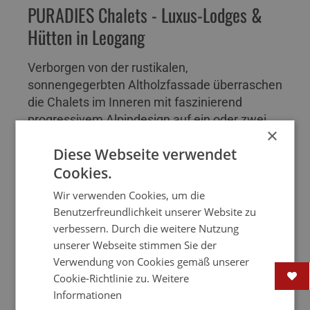
PURADIES Chalets - Luxus-Lodges &
Hütten in Leogang
1 m
1800 km
WLAN
Verborgen von der rustikalen,
sonnengegerbten Altholzfassade überraschen
Halbpension
Frühstück
Selbstversorger
die Chalets im Inneren mit faszinierend
progressivem Alpindesign auf ein oder zwei
×
Stockwerken, mit Kachelofen oder einem
70 km
1.3 km
31 km
Diese Webseite verwendet
Privat SPA. Das Chalet Ihrer Wahl steht
Cookies.
ausschließlich Ihnen zur Verfügung und bietet
WEITERLESEN....
Platz für bis zu 6
Wir verwenden Cookies, um die
23 km
1.3 km
Benutzerfreundlichkeit unserer Website zu
verbessern. Durch die weitere Nutzung
unserer Webseite stimmen Sie der
Verwendung von Cookies gemäß unserer
Cookie-Richtlinie zu.
Weitere
Informationen