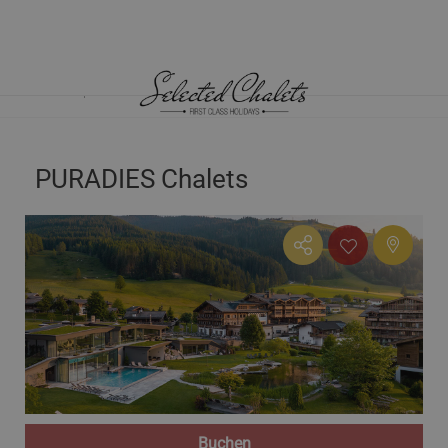
HOME
CHALETS ÖSTERREICH
SALZBURG
PURADIES CHALETS
PURADIES Chalets
Buchen