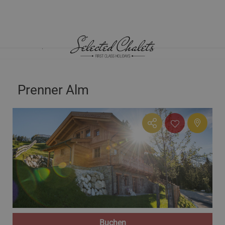
HOME
CHALETS ÖSTERREICH
STEIERMARK
PRENNER ALM
Prenner Alm
Buchen