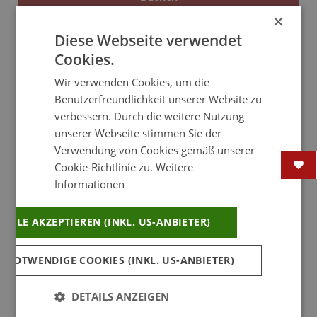
×
Anfragen
Diese Webseite verwendet
Cookies.
Webseite
Wir verwenden Cookies, um die
Benutzerfreundlichkeit unserer Website zu
MENÜ
verbessern. Durch die weitere Nutzung
unserer Webseite stimmen Sie der
Verwendung von Cookies gemäß unserer
Cookie-Richtlinie zu.
Weitere
Prenner Alm - Lage & Anreise Luxus-
Informationen
Hütten Hauser Kaibling
ALLE AKZEPTIEREN (INKL. US-ANBIETER)
Alle Informationen zur Lage & Anreise zu den
Luxus-Hütten auf der Prenner Alm in
 NOTWENDIGE COOKIES (INKL. US-ANBIETER)
Schladming. Skiurlaub & Wanderurlaub direkt
an der Skipiste am Hauser Kaibling.
DETAILS ANZEIGEN
Prenner Alm