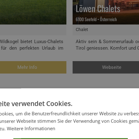
Löwen Chalets
6100 Seefeld • Österreich
Chalet
ldkogel bietet Luxus-Chalets
Aktiv sein & Sommerurlaub od
 für den perfekten Urlaub im
Tirol geniessen. Komfort und G
Mehr Info
Webseite
ite verwendet Cookies.
okies, um die Benutzerfreundlichkeit unserer Website zu verbes
unserer Webseite stimmen Sie der Verwendung von Cookies gem
 zu.
Weitere Informationen