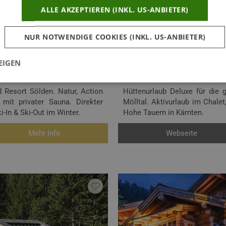
ALLE AKZEPTIEREN (INKL. US-ANBIETER)
Landgut Moserhof
NUR NOTWENDIGE COOKIES (INKL. US-ANBIETER)
9816 Penk / Reisseck • Österreich
EIGEN
€€
Angebote
Chalet
d Resort Sölden. Natur, Action
Hüttenurlaub Deluxe für die
mit privater Sauna. Direkter
Mölltal. Aktivurlaub im Chale
In & Ski-Out im Winter.
Hohe Tauern in Kärnten.
Mehr Info
Webseite