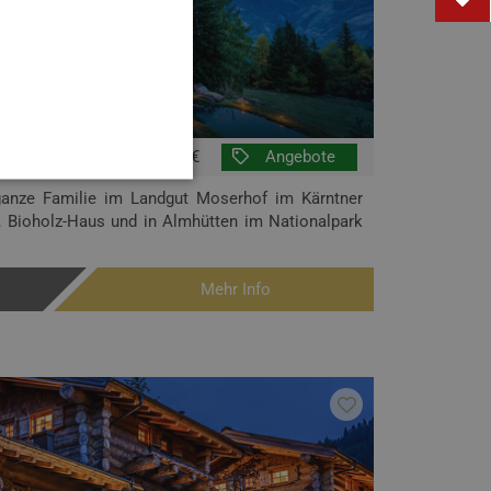
€€
Angebote
 ganze Familie im Landgut Moserhof im Kärntner
t, Bioholz-Haus und in Almhütten im Nationalpark
Mehr Info