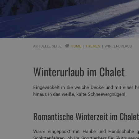
AKTUELLE SEITE:
HOME
THEMEN
WINTERURLAUB
Winterurlaub im Chalet
Eingewickelt in die weiche Decke und mit einer h
hinaus in das weiße, kalte Schneevergnügen!
Romantische Winterzeit im Chalet
Warm eingepackt mit Haube und Handschuhe gilt 
Schlittenfahren, ob Ihr Sportlerherz für Skitoure