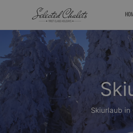
HO
Winterlau
Ro