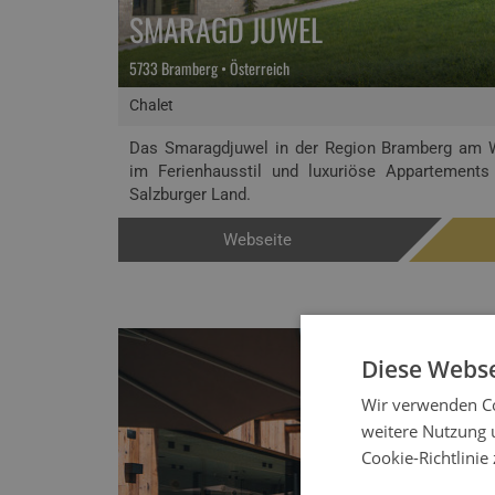
SMARAGD JUWEL
5733 Bramberg • Österreich
Chalet
Das Smaragdjuwel in der Region Bramberg am Wi
im Ferienhausstil und luxuriöse Appartements
Salzburger Land.
Webseite
Diese Webse
Wir verwenden Co
weitere Nutzung 
Cookie-Richtlinie