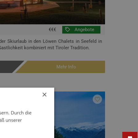
€€€
Angebote
er Skiurlaub in den Löwen Chalets in Seefeld in
astlichkeit kombiniert mit Tiroler Tradition.
Mehr Info
×
sern. Durch die
äß unserer