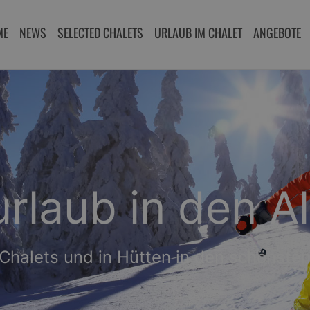
ME
NEWS
SELECTED CHALETS
URLAUB IM CHALET
ANGEBOTE
b in Chalets in
mantische Winterlandschaften im Sch